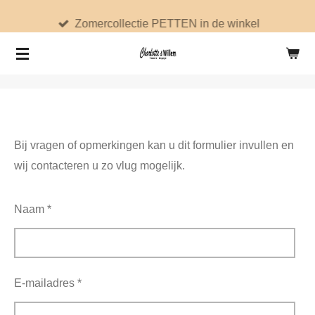
Ga
Zomercollectie PETTEN in de winkel
direct
naar
de
hoofdinhoud
Bij vragen of opmerkingen kan u dit formulier invullen en
wij contacteren u zo vlug mogelijk.
Naam *
E-mailadres *