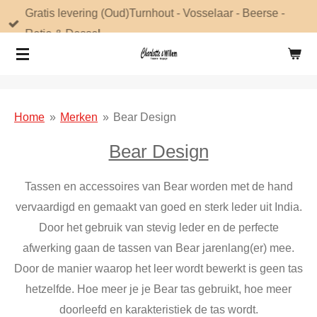
Gratis levering (Oud)Turnhout - Vosselaar - Beerse -
Ga
Retie & Dessel
direct
naar
de
hoofdinhoud
Home
»
Merken
»
Bear Design
Bear Design
Tassen en accessoires van Bear worden met de hand
vervaardigd en gemaakt van goed en sterk leder uit India.
Door het gebruik van stevig leder en de perfecte
afwerking gaan de tassen van Bear jarenlang(er) mee.
Door de manier waarop het leer wordt bewerkt is geen tas
hetzelfde. Hoe meer je je Bear tas gebruikt, hoe meer
doorleefd en karakteristiek de tas wordt.