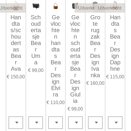
Uitverkocht
Uitverkocht
Uitverkocht
Han
Sch
Ge
Ge
Gro
Han
dta
oud
vloc
vloc
te
dta
s/sc
erta
hte
hte
rug
s
hou
sje
n
n
zak
Bea
dert
Bea
han
sch
Bea
r
as
r
dta
oud
r
Des
Bea
Um
s
erta
Des
ign
r
a
Bea
sje
ign
Dap
Ava
r
Bea
Iva
hne
€ 99,00
Des
r
nka
€ 150,00
€ 115,00
ign
Des
€ 160,00
Elvi
ign
ra
Giul
ia
€ 110,00
€ 99,00