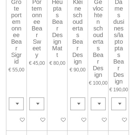
Gro
Por
Heu
Klei
Ge
Da
te
tem
pta
ne
vloc
me
port
onn
s
sch
hte
s
em
ee
Bea
oud
n
dusi
onn
Bea
r
erta
sch
nes
ee
r
Des
s
oud
s/la
Bea
Sw
ign
Bea
erta
pto
r
eet
Mat
r
s
pta
Sigr
y
t
Des
Bea
s
id
ign
r
Bea
€ 45,00
€ 80,00
Des
r
€ 55,00
€ 90,00
ign
Des
ign
€ 100,00
€ 190,00
Houd mij op de hoogte
In winkelwagen
In winkelwagen
Houd mij op de hoogte
Houd mij op de ho
In winke