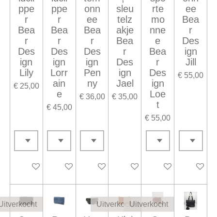
ppe
ppe
onn
sleu
rte
ee
r
r
ee
telz
mo
Bea
Bea
Bea
Bea
akje
nne
r
r
r
r
Bea
e
Des
Des
Des
Des
r
Bea
ign
ign
ign
ign
Des
r
Jill
Lily
Lorr
Pen
ign
Des
€ 55,00
ain
ny
Jael
ign
€ 25,00
e
Loe
€ 36,00
€ 35,00
t
€ 45,00
€ 55,00
In winkelwagen
In winkelwagen
In winkelwagen
Houd mij op de hoogte
In winkelwagen
In winke
Uitverkocht
Uitverkocht
Uitverkocht