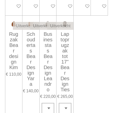
Houd mij op de hoogte
In winkelwagen
In winkelwagen
In winkelwagen
Houd mij op de ho
Houd mij
Uitverkocht
Uitverkocht
Uitverkocht
Rug
Sch
Bus
Lap
zak
oud
ines
topr
Bea
erta
sta
ugz
r
s
s
ak
desi
Bea
Bea
tot
gn
r
r
17"
Kim
Des
Des
Bea
ign
ign
r
€ 110,00
Yar
Lea
Des
a
ndr
ign
o
Ties
€ 140,00
€ 220,00
€ 265,00