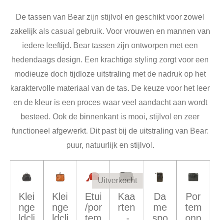
De tassen van Bear zijn stijlvol en geschikt voor zowel
zakelijk als casual gebruik. Voor vrouwen en mannen van
iedere leeftijd. Bear tassen zijn ontworpen met een
hedendaags design. Een krachtige styling zorgt voor een
modieuze doch tijdloze uitstraling met de nadruk op het
karaktervolle materiaal van de tas. De keuze voor het leer
en de kleur is een proces waar veel aandacht aan wordt
besteed. Ook de binnenkant is mooi, stijlvol en zeer
functioneel afgewerkt. Dit past bij de uitstraling van Bear:
puur, natuurlijk en stijlvol.
Uitverkocht
Klei
Klei
Etui
Kaa
Da
Por
nge
nge
/por
rten
me
tem
ldcli
ldcli
tem
,-
spo
onn