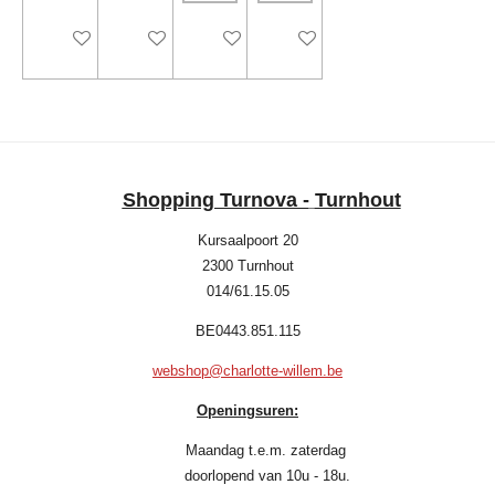
In winkelwagen
Houd mij op de hoogte
Houd mij op de hoogte
Houd mij op de hoogte
Shopping Turnova -
Turnhout
Kursaalpoort 20
2300 Turnhout
014/61.15.05
BE0443.851.115
webshop@charlotte-willem.be
Openingsuren:
Maandag t.e.m. zaterdag
doorlopend van 10u - 18u.