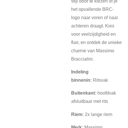
stijl door te kiezen of je
het opvallende BRC-
logo naar voren of naar
achteren draagt. Kies
voor veelzijdigheid en
flair, en ontdek de unieke
charme van Massimo
Braccialini.
Indeling
binnenin:
Ritsvak
Buitenkant:
hoofdvak
afsluitbaar met rits
Riem:
2x lange riem
Merk:
Massimo