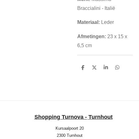
Braccialini - Italië
Materiaal:
Leder
Afmetingen:
23 x 15 x
6,5 cm
D
D
S
D
e
e
h
e
l
e
a
l
e
l
r
e
n
e
n
Shopping Turnova -
Turnhout
Kursaalpoort 20
2300 Turnhout