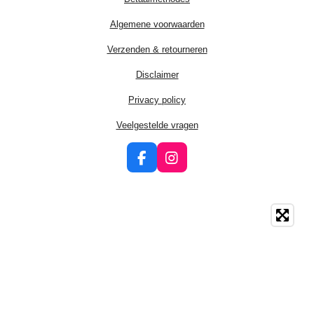
Algemene voorwaarden
Verzenden & retourneren
Disclaimer
Privacy policy
Veelgestelde vragen
F
I
a
n
c
s
e
t
b
a
o
g
o
r
k
a
m