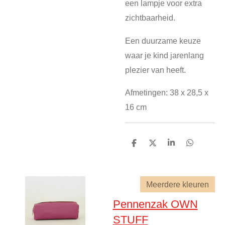
een lampje voor extra
zichtbaarheid.
Een duurzame keuze
waar je kind jarenlang
plezier van heeft.
Afmetingen: 38 x 28,5 x
16 cm
D
D
S
D
e
e
h
e
l
e
a
l
e
l
r
e
n
e
n
Meerdere kleuren
Pennenzak OWN
STUFF