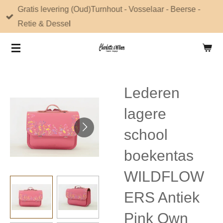
Gratis levering (Oud)Turnhout - Vosselaar - Beerse -
Ga
Retie & Dessel
direct
naar
de
hoofdinhoud
Lederen
lagere
school
boekentas
WILDFLOW
ERS Antiek
Pink Own