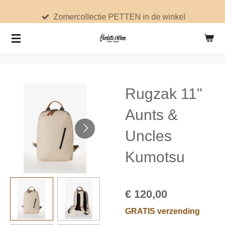
Ga
Zomercollectie PETTEN in de winkel
direct
naar
de
hoofdinhoud
Rugzak 11"
Aunts &
Uncles
Kumotsu
€ 120,00
GRATIS verzending