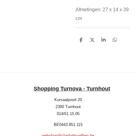
Afmetingen: 27 x 14 x 39
cm
D
D
S
D
e
e
h
e
l
e
a
l
e
l
r
e
n
e
n
Shopping Turnova -
Turnhout
Kursaalpoort 20
2300 Turnhout
014/61.15.05
BE0443.851.115
webshop@charlotte-willem.be