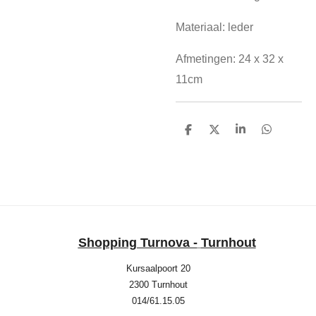
Materiaal: leder
Afmetingen: 24 x 32 x
11cm
D
D
S
D
e
e
h
e
l
e
a
l
e
l
r
e
n
e
n
Shopping Turnova -
Turnhout
Kursaalpoort 20
2300 Turnhout
014/61.15.05