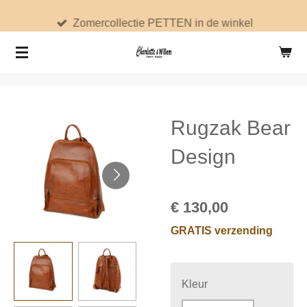
Ga
Zomercollectie PETTEN in de winkel
direct
naar
de
hoofdinhoud
Rugzak Bear
Design
€ 130,00
GRATIS verzending
Kleur