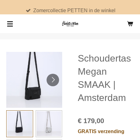
Ga
Zomercollectie PETTEN in de winkel
direct
naar
de
hoofdinhoud
Schoudertas
Megan
SMAAK |
Amsterdam
€ 179,00
GRATIS verzending