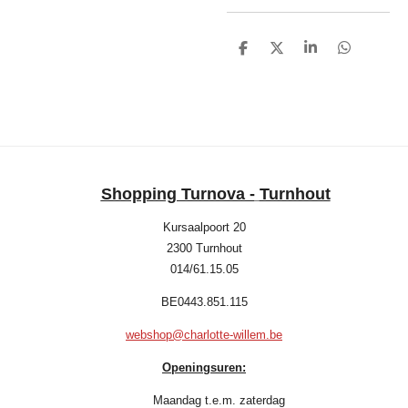
D
D
S
D
e
e
h
e
l
e
a
l
e
l
r
e
n
e
n
Shopping Turnova -
Turnhout
Kursaalpoort 20
2300 Turnhout
014/61.15.05
BE0443.851.115
webshop@charlotte-willem.be
Openingsuren:
Maandag t.e.m. zaterdag