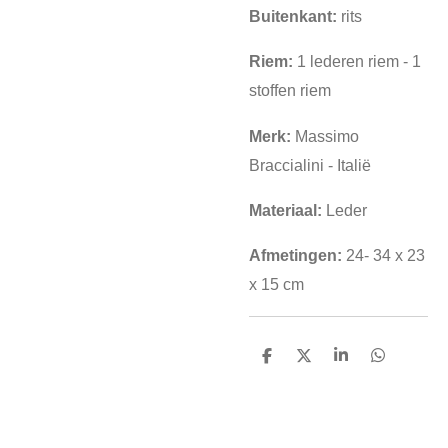
Buitenkant:
rits
Riem:
1 lederen riem - 1
stoffen riem
Merk:
Massimo
Braccialini - Italië
Materiaal:
Leder
Afmetingen:
24- 34 x 23
x 15 cm
D
D
S
D
e
e
h
e
l
e
a
l
e
l
r
e
n
e
n