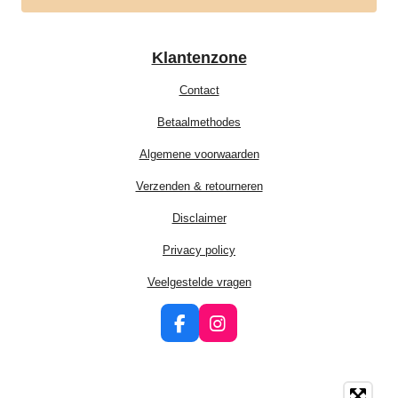
Klantenzone
Contact
Betaalmethodes
Algemene voorwaarden
Verzenden & retourneren
Disclaimer
Privacy policy
Veelgestelde vragen
F
I
a
n
c
s
e
t
b
a