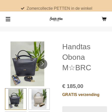
Ga
Zomercollectie PETTEN in de winkel
direct
naar
de
hoofdinhoud
Handtas
Obona
M☆BRC
€ 185,00
GRATIS verzending