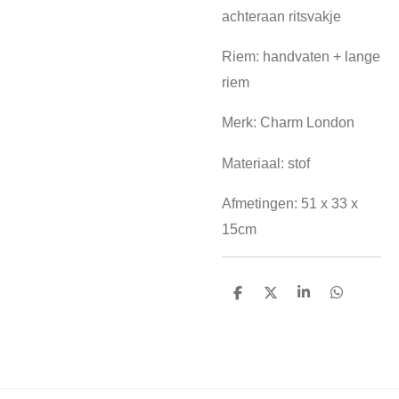
achteraan ritsvakje
Riem: handvaten + lange
riem
Merk: Charm London
Materiaal: stof
Afmetingen: 51 x 33 x
15cm
D
D
S
D
e
e
h
e
l
e
a
l
e
l
r
e
n
e
n