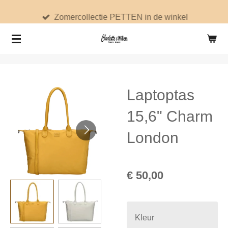
Ga
Zomercollectie PETTEN in de winkel
direct
naar
de
hoofdinhoud
Laptoptas
15,6" Charm
London
€ 50,00
Kleur