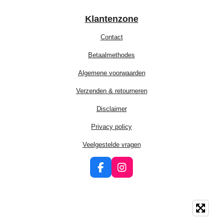
Klantenzone
Contact
Betaalmethodes
Algemene voorwaarden
Verzenden & retourneren
Disclaimer
Privacy policy
Veelgestelde vragen
F
I
a
n
c
s
e
t
b
a
o
g