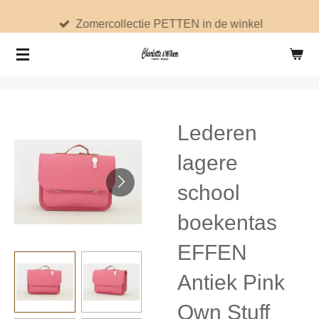
Ga
Zomercollectie PETTEN in de winkel
direct
naar
de
hoofdinhoud
Lederen
lagere
school
boekentas
EFFEN
Antiek Pink
Own Stuff