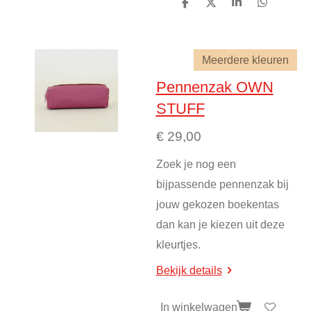
D
D
S
D
e
e
h
e
l
e
a
l
e
l
r
e
n
e
n
Meerdere kleuren
Pennenzak OWN
STUFF
€ 29,00
Zoek je nog een
bijpassende pennenzak bij
jouw gekozen boekentas
dan kan je kiezen uit deze
kleurtjes.
Bekijk details
In winkelwagen