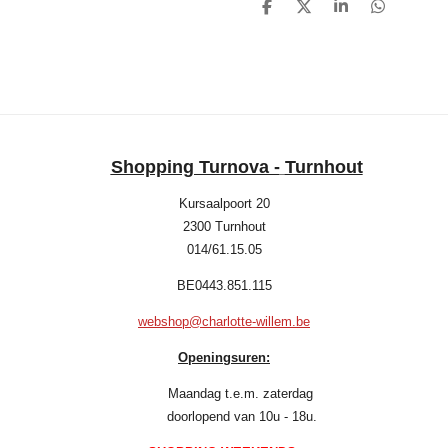
D
D
S
D
e
e
h
e
l
e
a
l
e
l
r
e
n
e
n
Shopping Turnova -
Turnhout
Kursaalpoort 20
2300 Turnhout
014/61.15.05
BE0443.851.115
webshop@charlotte-willem.be
Openingsuren:
Maandag t.e.m. zaterdag
doorlopend van 10u - 18u.