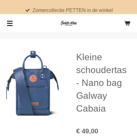
Ga
Zomercollectie PETTEN in de winkel
direct
naar
de
hoofdinhoud
Kleine
schoudertas
- Nano bag
Galway
Cabaia
€ 49,00