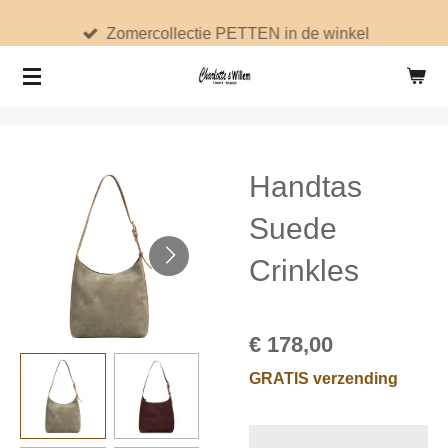
Ga
Zomercollectie PETTEN in de winkel
direct
naar
de
hoofdinhoud
Handtas
Suede
Crinkles
€ 178,00
GRATIS verzending