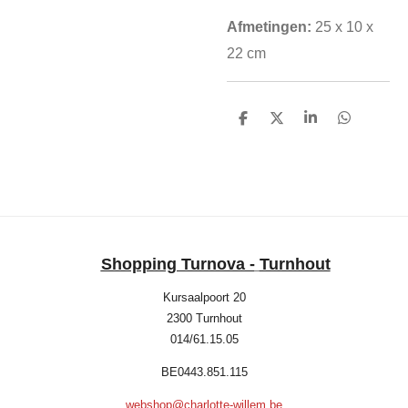
Afmetingen:
25 x 10 x
22 cm
D
D
S
D
e
e
h
e
l
e
a
l
e
l
r
e
n
e
n
Shopping Turnova -
Turnhout
Kursaalpoort 20
2300 Turnhout
014/61.15.05
BE0443.851.115
webshop@charlotte-willem.be