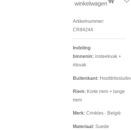
winkelwagen
Artikelnummer:
CR84244
Indeling
binnenin:
insteekvak +
ritsvak
Buitenkant:
Hoofdritssluiti
Riem:
Korte riem + lange
riem
Merk:
Crinkles - België
Materiaal:
Suede