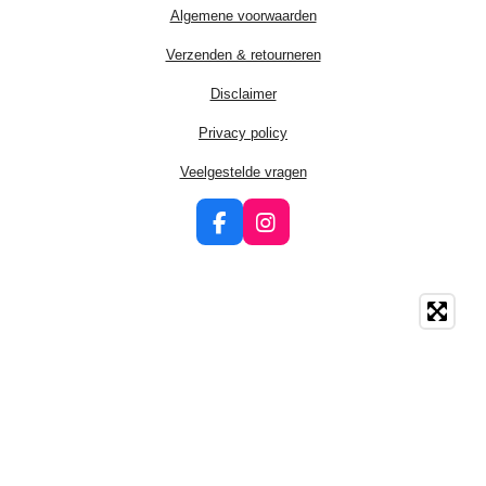
Algemene voorwaarden
Verzenden & retourneren
Disclaimer
Privacy policy
Veelgestelde vragen
F
I
a
n
c
s
e
t
b
a
o
g
o
r
k
a
m