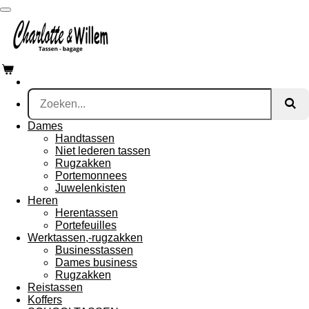
Ga
direct
naar
de
hoofdinhoud
Dames
Handtassen
Niet lederen tassen
Rugzakken
Portemonnees
Juwelenkisten
Heren
Herentassen
Portefeuilles
Werktassen,-rugzakken
Businesstassen
Dames business
Rugzakken
Reistassen
Koffers