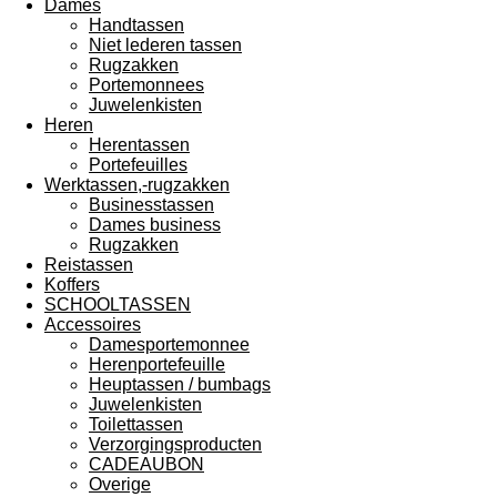
Dames
Handtassen
Niet lederen tassen
Rugzakken
Portemonnees
Juwelenkisten
Heren
Herentassen
Portefeuilles
Werktassen,-rugzakken
Businesstassen
Dames business
Rugzakken
Reistassen
Koffers
SCHOOLTASSEN
Accessoires
Damesportemonnee
Herenportefeuille
Heuptassen / bumbags
Juwelenkisten
Toilettassen
Verzorgingsproducten
CADEAUBON
Overige