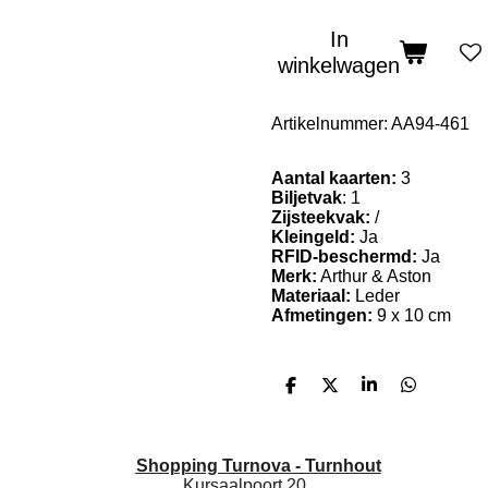
In
winkelwagen
Artikelnummer:
AA94-461
Aantal kaarten:
3
Biljetvak
: 1
Zijsteekvak:
/
Kleingeld:
Ja
RFID-beschermd:
Ja
Merk:
Arthur & Aston
Materiaal:
Leder
Afmetingen:
9 x 10 cm
D
D
S
D
e
e
h
e
l
e
a
l
e
l
r
e
n
e
n
Shopping Turnova -
Turnhout
Kursaalpoort 20