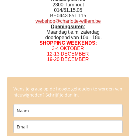
2300 Turnhout
014/61.15.05
BE0443.851.115
webshop@charlotte-willem.be
Openingsuren:
Maandag t.e.m. zaterdag
doorlopend van 10u - 18u.
SHOPPING WEEKENDS:
3-4 OKTOBER
12-13 DECEMBER
19-20 DECEMBER
Wens je graag op de hoogte gehouden te worden van
nieuwigheden? Schrijf je dan in.