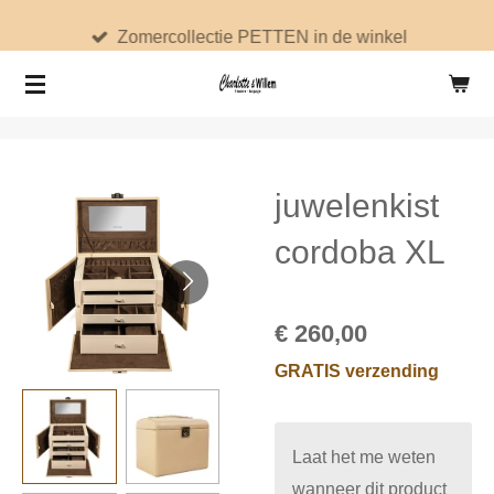
Ga
Zomercollectie PETTEN in de winkel
direct
naar
de
hoofdinhoud
juwelenkist
cordoba XL
€ 260,00
GRATIS verzending
Laat het me weten
wanneer dit product