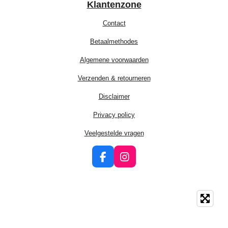
Klantenzone
Contact
Betaalmethodes
Algemene voorwaarden
Verzenden & retourneren
Disclaimer
Privacy policy
Veelgestelde vragen
F
I
a
n
c
s
e
t
b
a
o
g
o
r