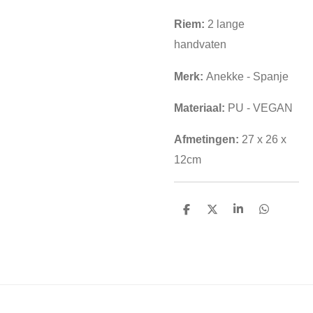
Riem:
2 lange
handvaten
Merk:
Anekke - Spanje
Materiaal:
PU - VEGAN
Afmetingen:
27 x 26 x
12cm
D
D
S
D
e
e
h
e
l
e
a
l
e
l
r
e
n
e
n