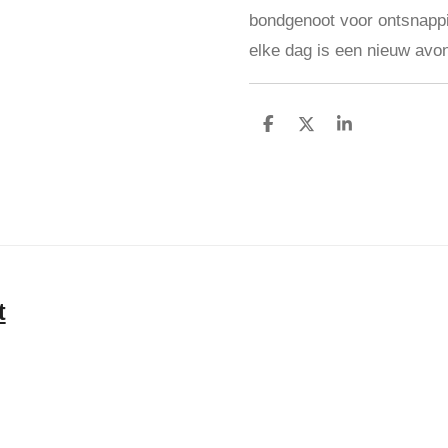
bondgenoot voor ontsnapp
elke dag is een nieuw avont
D
D
S
e
e
h
l
e
a
e
l
r
n
e
t