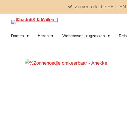
Zomercollectie PETTEN 
Ga
direct
naar
de
Dames
Heren
Werktassen,-rugzakken
Reis
hoofdinhoud