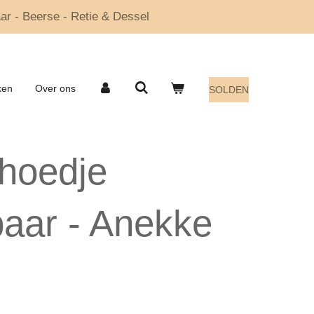
ar - Beerse - Retie & Dessel
ken
Over ons
SOLDEN
hoedje
aar - Anekke