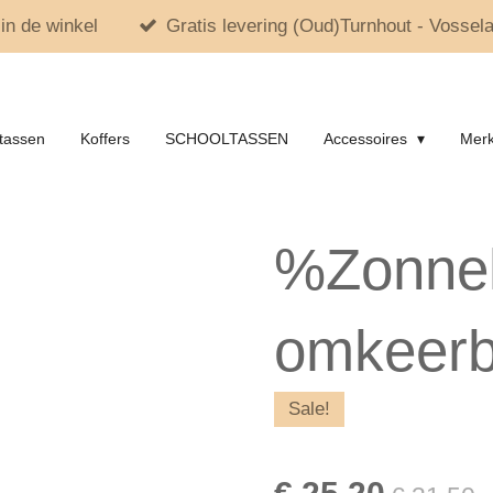
in de winkel
Gratis levering (Oud)Turnhout - Vossela
tassen
Koffers
SCHOOLTASSEN
Accessoires
Mer
%Zonne
omkeerb
Sale!