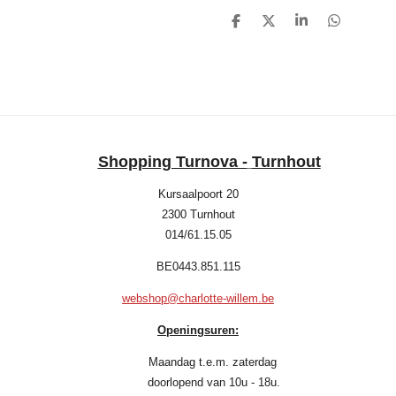
D
D
S
D
e
e
h
e
l
e
a
l
e
l
r
e
n
e
n
Shopping Turnova -
Turnhout
Kursaalpoort 20
2300 Turnhout
014/61.15.05
BE0443.851.115
webshop@charlotte-willem.be
Openingsuren:
Maandag t.e.m. zaterdag
doorlopend van 10u - 18u.