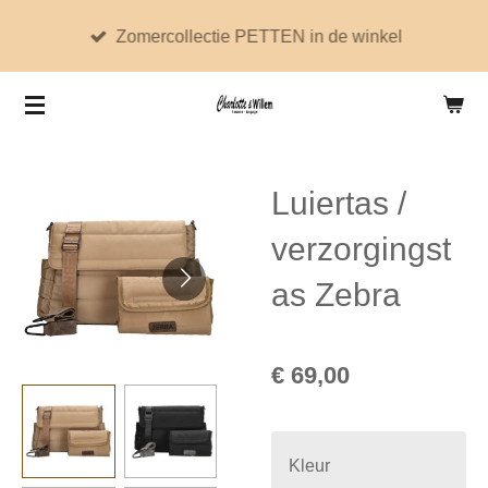
Ga
Zomercollectie PETTEN in de winkel
direct
naar
de
hoofdinhoud
Luiertas /
verzorgingst
as Zebra
€ 69,00
Kleur