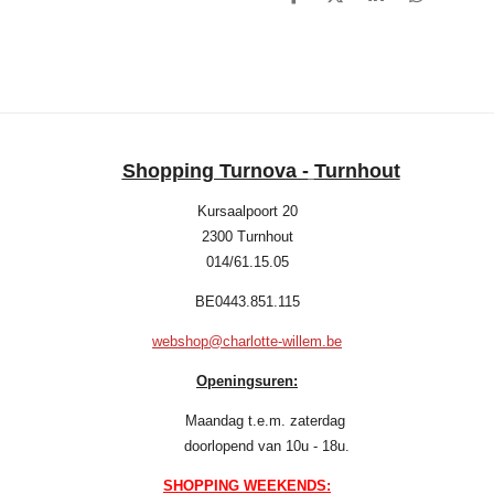
D
D
S
D
e
e
h
e
l
e
a
l
e
l
r
e
n
e
n
Shopping Turnova -
Turnhout
Kursaalpoort 20
2300 Turnhout
014/61.15.05
BE0443.851.115
webshop@charlotte-willem.be
Openingsuren:
Maandag t.e.m. zaterdag
doorlopend van 10u - 18u.
SHOPPING WEEKENDS: