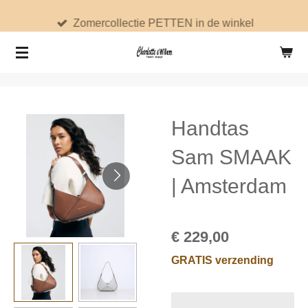
Ga
Zomercollectie PETTEN in de winkel
direct
naar
de
hoofdinhoud
Handtas
Sam SMAAK
| Amsterdam
€ 229,00
GRATIS verzending