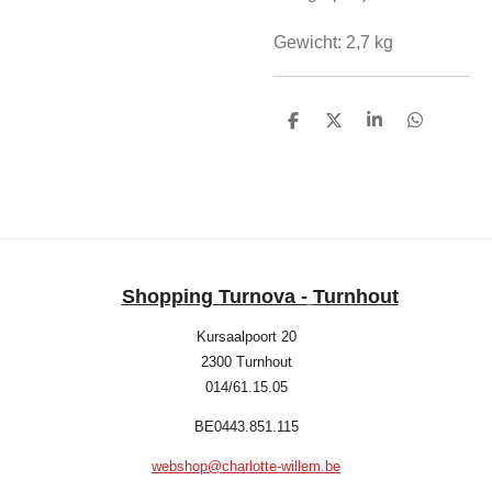
Gewicht:
2,7 kg
D
D
S
D
e
e
h
e
l
e
a
l
e
l
r
e
n
e
n
Shopping Turnova -
Turnhout
Kursaalpoort 20
2300 Turnhout
014/61.15.05
BE0443.851.115
webshop@charlotte-willem.be