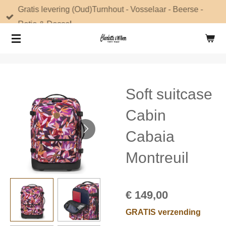
Gratis levering (Oud)Turnhout - Vosselaar - Beerse -
Ga
Retie & Dessel
direct
naar
de
hoofdinhoud
Soft suitcase
Cabin
Cabaia
Montreuil
€ 149,00
GRATIS verzending