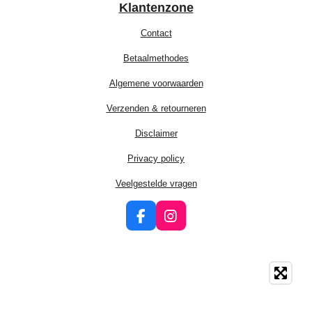
Klantenzone
Contact
Betaalmethodes
Algemene voorwaarden
Verzenden & retourneren
Disclaimer
Privacy policy
Veelgestelde vragen
F
I
a
n
c
s
e
t
b
a
o
g
o
r