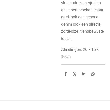
vloeiende zomerjurken
en linnen broeken, maar
geeft ook een schone
denim look een directe,
zorgeloze, trendbewuste
touch.
Afmetingen: 26 x 15 x
10cm
D
D
S
D
e
e
h
e
l
e
a
l
e
l
r
e
n
e
n