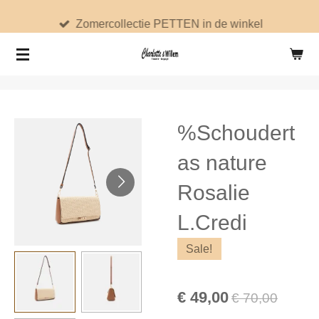
Ga
Zomercollectie PETTEN in de winkel
direct
naar
de
hoofdinhoud
%Schoudert
as nature
Rosalie
L.Credi
Sale!
€ 49,00
€ 70,00