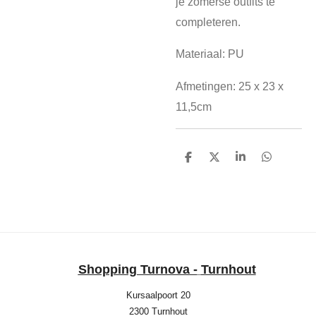
je zomerse outfits te
completeren.
Materiaal: PU
Afmetingen: 25 x 23 x
11,5cm
D
D
S
D
e
e
h
e
l
e
a
l
e
l
r
e
n
e
n
Shopping Turnova -
Turnhout
Kursaalpoort 20
2300 Turnhout