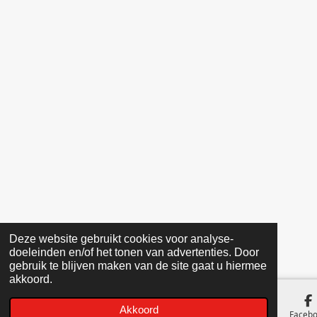
k
a
2
m
6
4
9
5
7
2
6
5
s
t
e
r
r
Deze website gebruikt cookies voor analyse-
e
doeleinden en/of het tonen van advertenties. Door
n
gebruik te blijven maken van de site gaat u hiermee
akkoord.
Akkoord
E-mailadres
Telefoonnummer
Kaart
Faceb