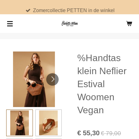
Ga
Zomercollectie PETTEN in de winkel
direct
naar
de
hoofdinhoud
%Handtas
klein Neflier
Estival
Woomen
Vegan
€ 55,30
€ 79,00