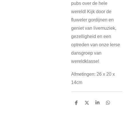
pubs over de hele
wereld! Kijk door de
fluweler gordijnen en
geniet van livemuziek,
gezelligheid en een
optreden van onze lerse
dansgroep van
wereldklasse!
Afmetingen: 26 x 20 x
14cm
D
D
S
D
e
e
h
e
l
e
a
l
e
l
r
e
n
e
n