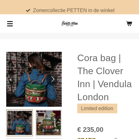
Ga
Zomercollectie PETTEN in de winkel
direct
naar
de
hoofdinhoud
Cora bag |
The Clover
Inn | Vendula
London
Limited edition
€ 235,00