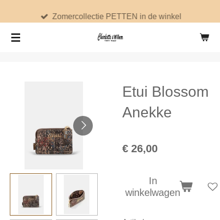
Ga
Zomercollectie PETTEN in de winkel
direct
naar
de
hoofdinhoud
Etui Blossom
Anekke
€ 26,00
In
winkelwagen