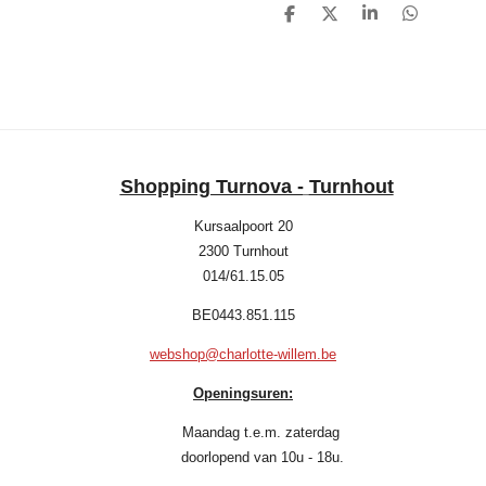
D
D
S
D
e
e
h
e
l
e
a
l
e
l
r
e
n
e
n
Shopping Turnova -
Turnhout
Kursaalpoort 20
2300 Turnhout
014/61.15.05
BE0443.851.115
webshop@charlotte-willem.be
Openingsuren:
Maandag t.e.m. zaterdag
doorlopend van 10u - 18u.