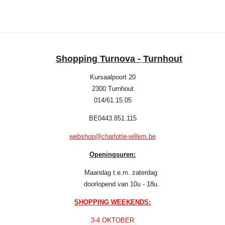
e
l
r
e
n
e
n
Shopping Turnova -
Turnhout
Kursaalpoort 20
2300 Turnhout
014/61.15.05
BE0443.851.115
webshop@charlotte-willem.be
Openingsuren:
Maandag t.e.m. zaterdag
doorlopend van 10u - 18u.
SHOPPING WEEKENDS:
3-4 OKTOBER