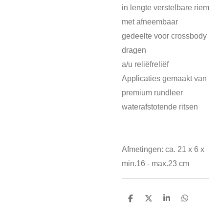
in lengte verstelbare riem
met afneembaar
gedeelte voor crossbody
dragen
a/u reliëfreliëf
Applicaties gemaakt van
premium rundleer
waterafstotende ritsen
Afmetingen: ca. 21 x 6 x
min.16 - max.23 cm
D
D
S
D
e
e
h
e
l
e
a
l