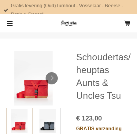
Gratis levering (Oud)Turnhout - Vosselaar - Beerse -
Ga
Retie & Dessel
direct
naar
de
hoofdinhoud
Schoudertas/
heuptas
Aunts &
Uncles Tsu
€ 123,00
GRATIS verzending