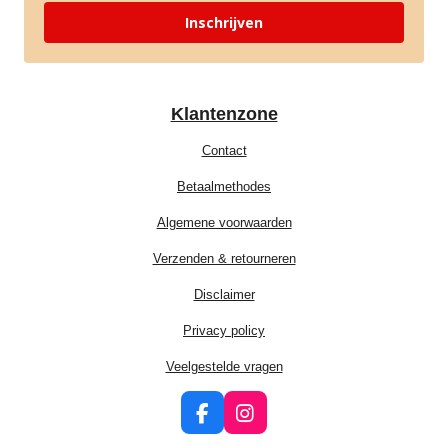
Inschrijven
Klantenzone
Contact
Betaalmethodes
Algemene voorwaarden
Verzenden & retourneren
Disclaimer
Privacy policy
Veelgestelde vragen
F
I
a
n