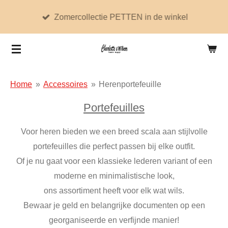
Ga
Zomercollectie PETTEN in de winkel
direct
naar
de
hoofdinhoud
Home
»
Accessoires
»
Herenportefeuille
Portefeuilles
Voor heren bieden we een breed scala aan stijlvolle
portefeuilles die perfect passen bij elke outfit.
Of je nu gaat voor een klassieke lederen variant of een
moderne en minimalistische look,
ons assortiment heeft voor elk wat wils.
Bewaar je geld en belangrijke documenten op een
georganiseerde en verfijnde manier!