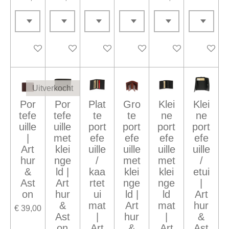
In winkelwagen
In winkelwagen
In winkelwagen
In winkelwagen
In winkelwagen
Houd mij
Uitverkocht
Por
Por
Plat
Gro
Klei
Klei
tefe
tefe
te
te
ne
ne
uille
uille
port
port
port
port
|
met
efe
efe
efe
efe
Art
klei
uille
uille
uille
uille
hur
nge
/
met
met
/
&
ld |
kaa
klei
klei
etui
Ast
Art
rtet
nge
nge
|
on
hur
ui
ld |
ld
Art
&
mat
Art
mat
hur
€ 39,00
Ast
|
hur
|
&
on
Art
&
Art
Ast