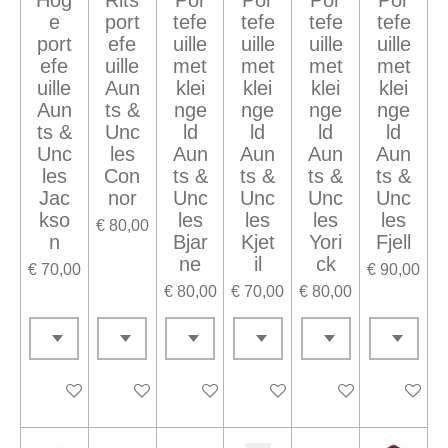
e
port
tefe
tefe
tefe
tefe
port
efe
uille
uille
uille
uille
efe
uille
met
met
met
met
uille
Aun
klei
klei
klei
klei
Aun
ts &
nge
nge
nge
nge
ts &
Unc
ld
ld
ld
ld
Unc
les
Aun
Aun
Aun
Aun
les
Con
ts &
ts &
ts &
ts &
Jac
nor
Unc
Unc
Unc
Unc
kso
les
les
les
les
€ 80,00
n
Bjar
Kjet
Yori
Fjell
ne
il
ck
€ 70,00
€ 90,00
€ 80,00
€ 70,00
€ 80,00
In winkelwagen
Houd mij op de hoogte
In winkelwagen
In winkelwagen
In winkelwagen
Houd mij