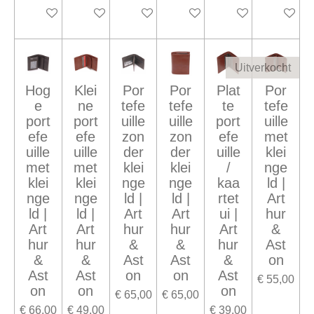
In winkelwagen
In winkelwagen
Houd mij op de hoogte
In winkelwagen
In winkelwagen
Houd mij
Uitverkocht
Hog
Klei
Por
Por
Plat
Por
e
ne
tefe
tefe
te
tefe
port
port
uille
uille
port
uille
efe
efe
zon
zon
efe
met
uille
uille
der
der
uille
klei
met
met
klei
klei
/
nge
klei
klei
nge
nge
kaa
ld |
nge
nge
ld |
ld |
rtet
Art
ld |
ld |
Art
Art
ui |
hur
Art
Art
hur
hur
Art
&
hur
hur
&
&
hur
Ast
&
&
Ast
Ast
&
on
Ast
Ast
on
on
Ast
€ 55,00
on
on
on
€ 65,00
€ 65,00
€ 66,00
€ 49,00
€ 39,00