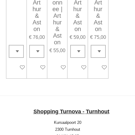
Art
onn
Art
Art
hur
ee |
hur
hur
&
Art
&
&
Ast
hur
Ast
Ast
on
&
on
on
Ast
€ 76,00
€ 59,00
€ 75,00
on
€ 55,00
In winkelwagen
In winkelwagen
In winkelwagen
In winkelwagen
Houd mij op de ho
Shopping Turnova -
Turnhout
Kursaalpoort 20
2300 Turnhout