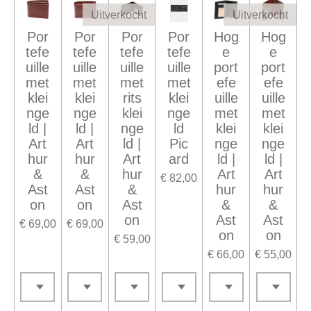
Uitverkocht
Uitverkocht
Por
Por
Por
Por
Hog
Hog
tefe
tefe
tefe
tefe
e
e
uille
uille
uille
uille
port
port
met
met
met
met
efe
efe
klei
klei
rits
klei
uille
uille
nge
nge
klei
nge
met
met
ld |
ld |
nge
ld
klei
klei
Art
Art
ld |
Pic
nge
nge
hur
hur
Art
ard
ld |
ld |
&
&
hur
Art
Art
€ 82,00
Ast
Ast
&
hur
hur
on
on
Ast
&
&
on
Ast
Ast
€ 69,00
€ 69,00
on
on
€ 59,00
€ 66,00
€ 55,00