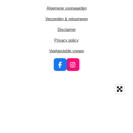
Algemene voorwaarden
Verzenden & retourneren
Disclaimer
Privacy policy
Veelgestelde vragen
F
I
a
n
c
s
e
t
b
a
o
g
o
r
k
a
m