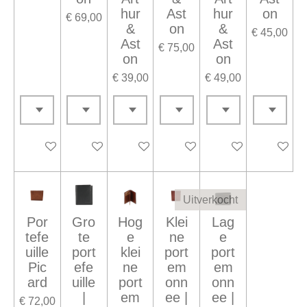
hur
Ast
hur
on
€ 69,00
&
on
&
€ 45,00
Ast
Ast
€ 75,00
on
on
€ 39,00
€ 49,00
In winkelwagen
Houd mij op de hoogte
In winkelwagen
In winkelwagen
In winkelwagen
In winke
Uitverkocht
Por
Gro
Hog
Klei
Lag
tefe
te
e
ne
e
uille
port
klei
port
port
Pic
efe
ne
em
em
ard
uille
port
onn
onn
|
em
ee |
ee |
€ 72,00