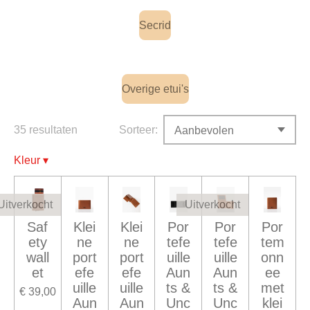
Secrid
Overige etui's
35 resultaten
Sorteer:
Kleur
▾
Uitverkocht
Uitverkocht
Saf
Klei
Klei
Por
Por
Por
ety
ne
ne
tefe
tefe
tem
wall
port
port
uille
uille
onn
et
efe
efe
Aun
Aun
ee
uille
uille
ts &
ts &
met
€ 39,00
Aun
Aun
Unc
Unc
klei