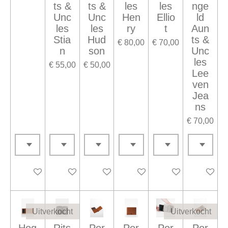
ts &
ts &
les
les
nge
Unc
Unc
Hen
Ellio
ld
les
les
ry
t
Aun
Stia
Hud
ts &
€ 80,00
€ 70,00
n
son
Unc
les
€ 55,00
€ 50,00
Lee
ven
Jea
ns
€ 70,00
Houd mij op de hoogte
In winkelwagen
In winkelwagen
In winkelwagen
Houd mij op de ho
In winke
Uitverkocht
Uitverkocht
Hog
Rits
Por
Por
Por
Por