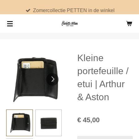
Ga
Zomercollectie PETTEN in de winkel
direct
naar
de
hoofdinhoud
Kleine
portefeuille /
etui | Arthur
& Aston
€ 45,00