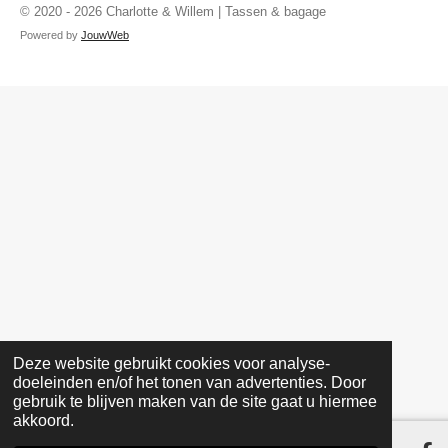
:
e
e
e
e
a
n
© 2020 - 2026 Charlotte & Willem | Tassen & bagage
3
n
n
n
n
c
s
Powered by
JouwWeb
.
e
t
4
b
a
9
o
g
1
o
r
5
k
a
2
m
5
4
2
3
7
2
8
8
Deze website gebruikt cookies voor analyse-
s
doeleinden en/of het tonen van advertenties. Door
t
gebruik te blijven maken van de site gaat u hiermee
akkoord.
e
r