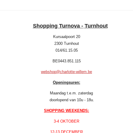
n
e
n
Shopping Turnova -
Turnhout
Kursaalpoort 20
2300 Turnhout
014/61.15.05
BE0443.851.115
webshop@charlotte-willem.be
Openingsuren:
Maandag t.e.m. zaterdag
doorlopend van 10u - 18u.
SHOPPING WEEKENDS:
3-4 OKTOBER
12-13 DECEMBER