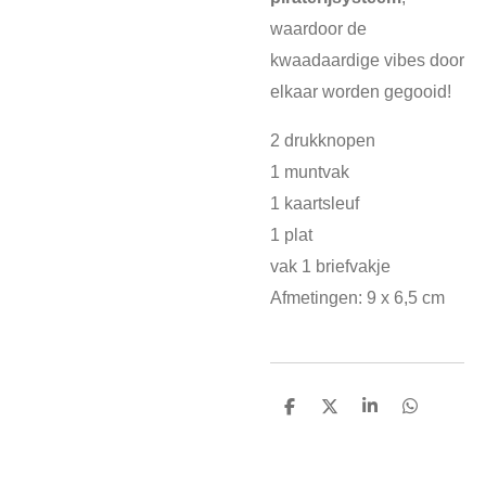
waardoor de
kwaadaardige vibes door
elkaar worden gegooid!
2 drukknopen
1 muntvak
1 kaartsleuf
1 plat
vak 1 briefvakje
Afmetingen: 9 x 6,5 cm
D
D
S
D
e
e
h
e
l
e
a
l
e
l
r
e