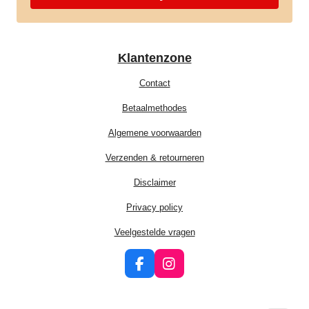
Klantenzone
Contact
Betaalmethodes
Algemene voorwaarden
Verzenden & retourneren
Disclaimer
Privacy policy
Veelgestelde vragen
F
I
a
n
c
s
e
t