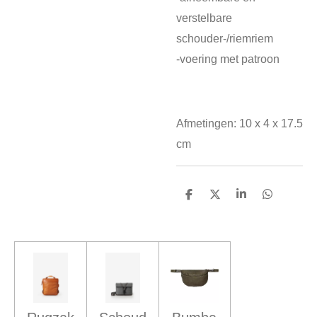
verstelbare
schouder-/riemriem
-voering met patroon
Afmetingen:
10 x 4 x 17.5
cm
D
D
S
D
e
e
h
e
l
e
a
l
e
l
r
e
n
e
n