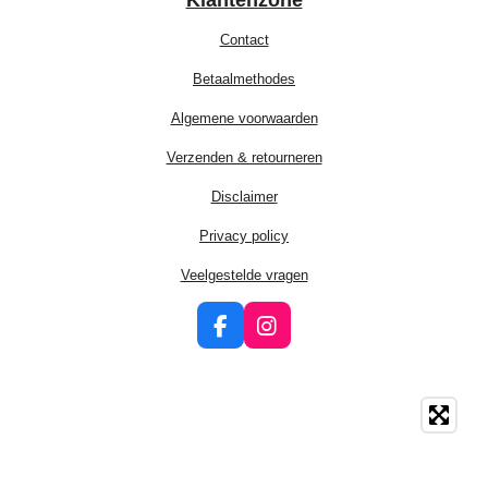
Klantenzone
Contact
Betaalmethodes
Algemene voorwaarden
Verzenden & retourneren
Disclaimer
Privacy policy
Veelgestelde vragen
F
I
a
n
c
s
e
t
b
a
o
g
o
r
k
a