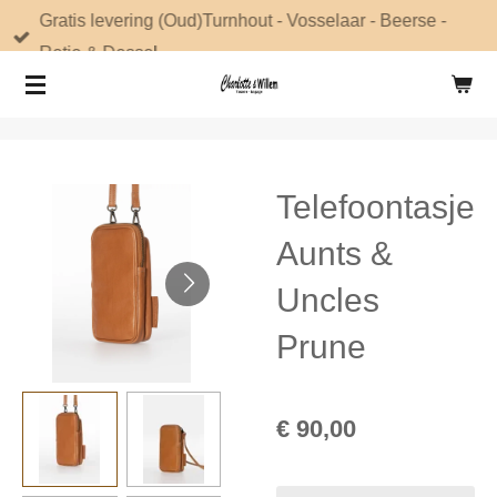
Gratis levering (Oud)Turnhout - Vosselaar - Beerse -
Ga
Retie & Dessel
direct
naar
de
hoofdinhoud
Telefoontasje
Aunts &
Uncles
Prune
€ 90,00