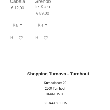
Cabaia
Grenob
le Kaki
€ 12,00
€ 89,00
Houd mij op de hoogte
Houd mij op de hoogte
Shopping Turnova -
Turnhout
Kursaalpoort 20
2300 Turnhout
014/61.15.05
BE0443.851.115