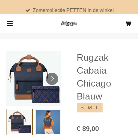
Ga
Zomercollectie PETTEN in de winkel
direct
naar
de
hoofdinhoud
Rugzak
Cabaia
Chicago
Blauw
S - M - L
€ 89,00