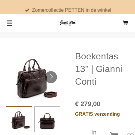
Ga
Zomercollectie PETTEN in de winkel
direct
naar
de
hoofdinhoud
Boekentas
13" | Gianni
Conti
€ 279,00
GRATIS verzending
In