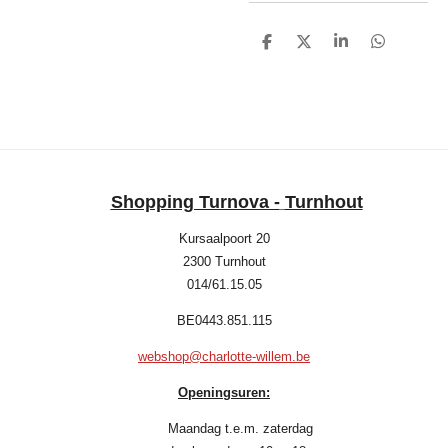
D
D
S
D
e
e
h
e
l
e
a
l
e
l
r
e
n
e
n
Shopping Turnova -
Turnhout
Kursaalpoort 20
2300 Turnhout
014/61.15.05
BE0443.851.115
webshop@charlotte-willem.be
Openingsuren:
Maandag t.e.m. zaterdag