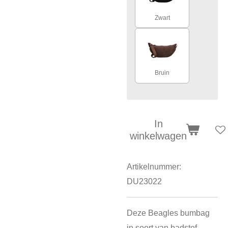
Zwart
Bruin
In
winkelwagen
Artikelnummer:
DU23022
Deze Beagles bumbag
in soort van badstof