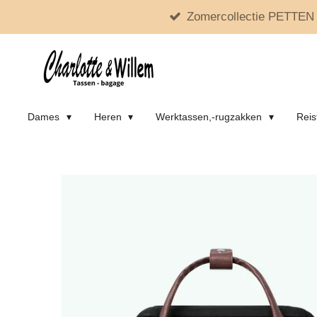
Zomercollectie PETTEN 
Ga
direct
naar
de
hoofdinhoud
Dames
Heren
Werktassen,-rugzakken
Reis