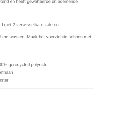
totend en heeft gewatteerde en ademende
rd met 2 verwisselbare zakken.
chine wassen. Maak het voorzichtig schoon met
.
100% gerecycled polyester
rethaan
ester