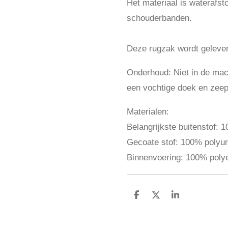
Het materiaal is waterafs
schouderbanden.
Deze rugzak wordt geleve
Onderhoud: Niet in de ma
een vochtige doek en zeep
Materialen:
Belangrijkste buitenstof: 
Gecoate stof: 100% polyu
Binnenvoering: 100% poly
D
D
S
e
e
h
l
e
a
e
l
r