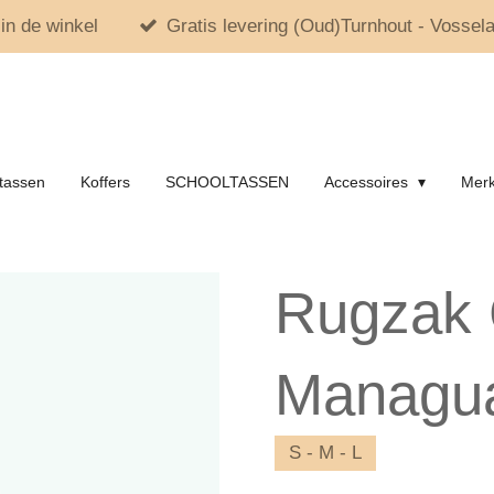
in de winkel
Gratis levering (Oud)Turnhout - Vossela
tassen
Koffers
SCHOOLTASSEN
Accessoires
Mer
Rugzak 
Managu
S - M - L