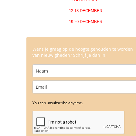
12-13 DECEMBER
19-20 DECEMBER
Wens je graag op de hoogte gehouden te worden
van nieuwigheden? Schrijf je dan in.
You can unsubscribe anytime.