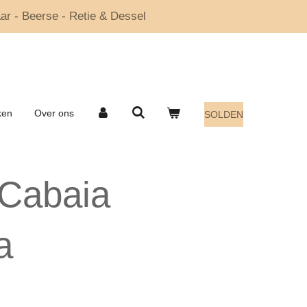
ar - Beerse - Retie & Dessel
ken
Over ons
SOLDEN
Cabaia
a