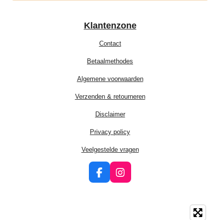
Klantenzone
Contact
Betaalmethodes
Algemene voorwaarden
Verzenden & retourneren
Disclaimer
Privacy policy
Veelgestelde vragen
F
I
a
n
c
s
e
t
b
a