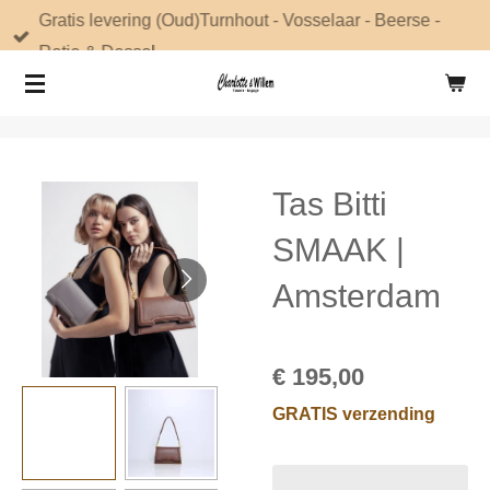
Gratis levering (Oud)Turnhout - Vosselaar - Beerse -
Ga
Retie & Dessel
direct
naar
de
hoofdinhoud
Tas Bitti
SMAAK |
Amsterdam
€ 195,00
GRATIS verzending