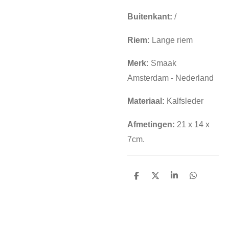
Buitenkant:
/
Riem:
Lange riem
Merk:
Smaak
Amsterdam - Nederland
Materiaal:
Kalfsleder
Afmetingen:
21 x 14 x
7cm.
D
D
S
D
e
e
h
e
l
e
a
l
e
l
r
e
n
e
n