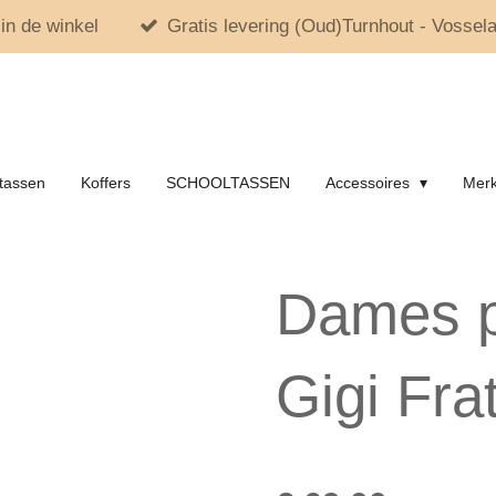
in de winkel
Gratis levering (Oud)Turnhout - Vossela
tassen
Koffers
SCHOOLTASSEN
Accessoires
Mer
Dames 
Gigi Frat