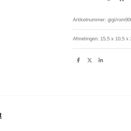
Artikelnummer:
gigi/rom90
Afmetingen: 15,5 x 10,5 x
D
D
S
e
e
h
l
e
a
e
l
r
n
e
t