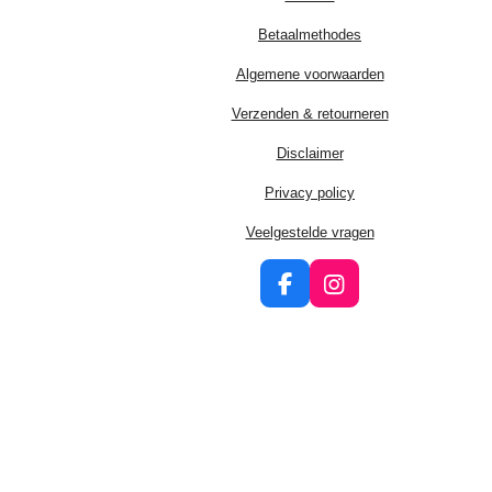
Betaalmethodes
Algemene voorwaarden
Verzenden & retourneren
Disclaimer
Privacy policy
Veelgestelde vragen
F
I
a
n
c
s
e
t
b
a
o
g
o
r
k
a
m