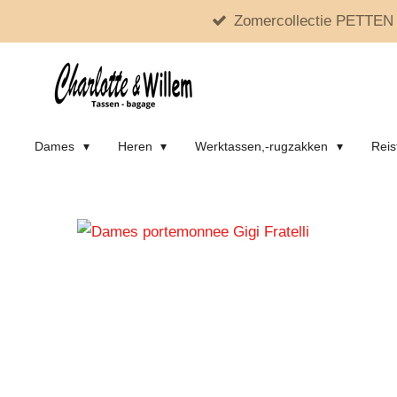
Zomercollectie PETTEN 
Ga
direct
naar
de
hoofdinhoud
Dames
Heren
Werktassen,-rugzakken
Reis