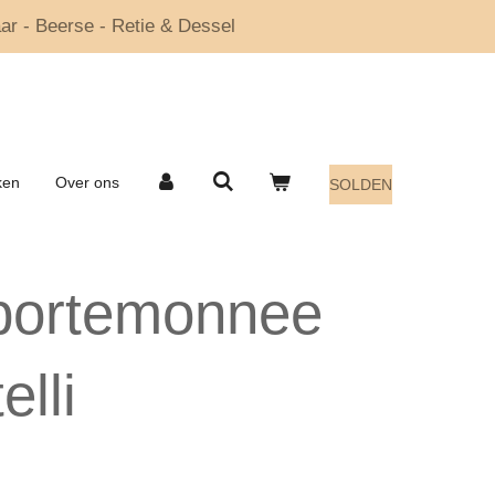
ar - Beerse - Retie & Dessel
ken
Over ons
SOLDEN
portemonnee
elli