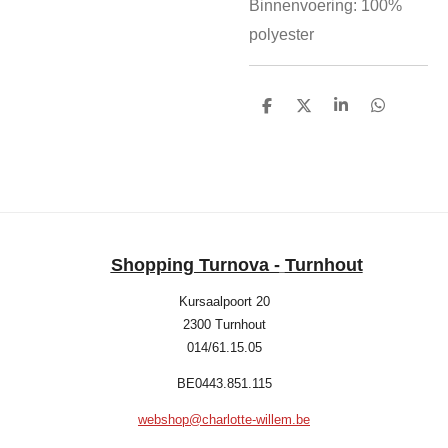
Binnenvoering: 100%
polyester
D
D
S
D
e
e
h
e
l
e
a
l
e
l
r
e
n
e
n
Shopping Turnova -
Turnhout
Kursaalpoort 20
2300 Turnhout
014/61.15.05
BE0443.851.115
webshop@charlotte-willem.be