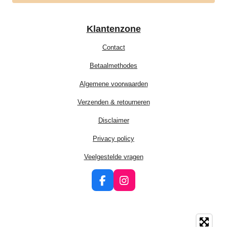
Klantenzone
Contact
Betaalmethodes
Algemene voorwaarden
Verzenden & retourneren
Disclaimer
Privacy policy
Veelgestelde vragen
F
I
a
n
c
s
e
t
b
a