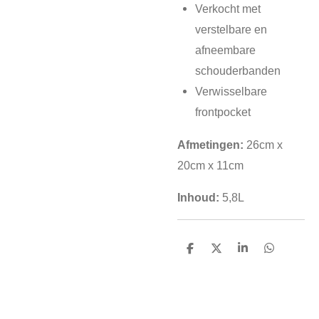
Verkocht met
verstelbare en
afneembare
schouderbanden
Verwisselbare
frontpocket
Afmetingen:
26cm x
20cm x 11cm
Inhoud:
5,8L
D
D
S
D
e
e
h
e
l
e
a
l
e
l
r
e
n
e
n