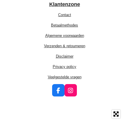
Klantenzone
Contact
Betaalmethodes
Algemene voorwaarden
Verzenden & retourneren
Disclaimer
Privacy policy
Veelgestelde vragen
F
I
a
n
c
s
e
t
b
a
o
g
o
r