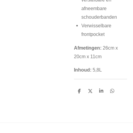
afneembare
schouderbanden
Verwisselbare
frontpocket
Afmetingen:
26cm x
20cm x 11cm
Inhoud:
5,8L
D
D
S
D
e
e
h
e
l
e
a
l
e
l
r
e
n
e
n