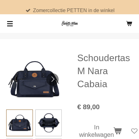
Ga
Zomercollectie PETTEN in de winkel
direct
naar
de
hoofdinhoud
Schoudertas
M Nara
Cabaia
€ 89,00
In
winkelwagen