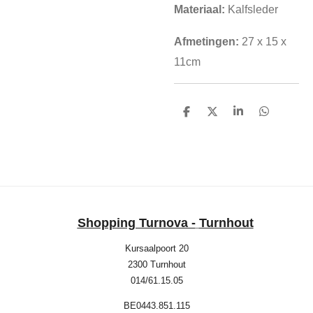
Materiaal:
Kalfsleder
Afmetingen:
27 x 15 x
11cm
D
D
S
D
e
e
h
e
l
e
a
l
e
l
r
e
n
e
n
Shopping Turnova -
Turnhout
Kursaalpoort 20
2300 Turnhout
014/61.15.05
BE0443.851.115