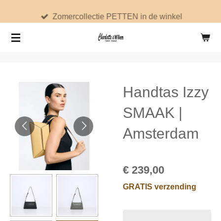
Ga
Zomercollectie PETTEN in de winkel
direct
naar
de
hoofdinhoud
Handtas Izzy
SMAAK |
Amsterdam
€ 239,00
GRATIS verzending