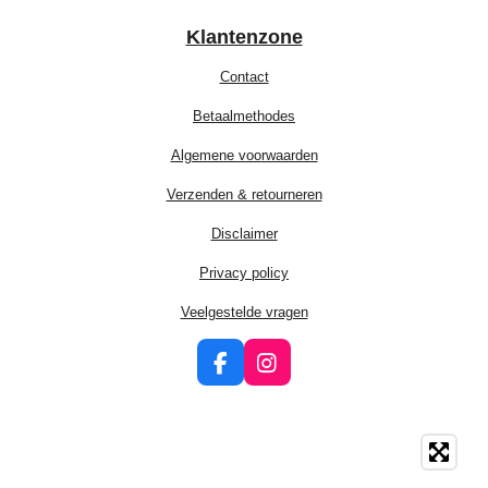
Klantenzone
Contact
Betaalmethodes
Algemene voorwaarden
Verzenden & retourneren
Disclaimer
Privacy policy
Veelgestelde vragen
F
I
a
n
c
s
e
t
b
a
o
g