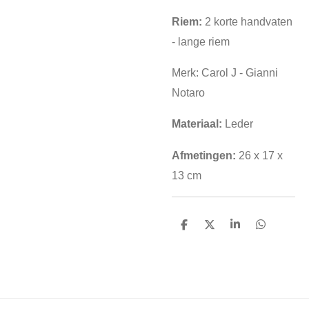
Riem:
2 korte handvaten
- lange riem
Merk: Carol J - Gianni
Notaro
Materiaal:
Leder
Afmetingen:
26
x 17 x
13 cm
D
D
S
D
e
e
h
e
l
e
a
l
e
l
r
e
n
e
n