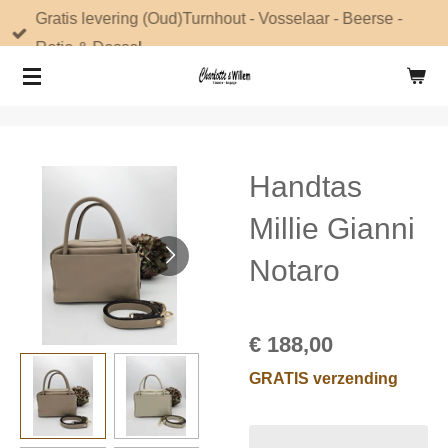
Gratis levering (Oud)Turnhout - Vosselaar - Beerse -
Ga
Retie & Dessel
direct
naar
de
hoofdinhoud
Handtas
Millie Gianni
Notaro
€ 188,00
GRATIS verzending