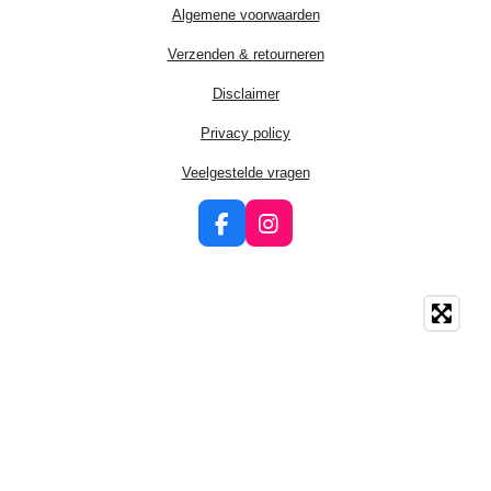
Algemene voorwaarden
Verzenden & retourneren
Disclaimer
Privacy policy
Veelgestelde vragen
F
I
a
n
c
s
e
t
b
a
o
g
o
r
k
a
m