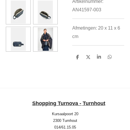
Artikelnummer:
AN41597-003
Afmetingen: 20 x 11 x 6
cm
D
D
S
D
e
e
h
e
l
e
a
l
e
l
r
e
n
e
n
Shopping Turnova -
Turnhout
Kursaalpoort 20
2300 Turnhout
014/61.15.05