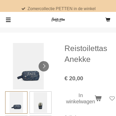
Ga
Zomercollectie PETTEN in de winkel
direct
naar
de
hoofdinhoud
Reistoilettas
Anekke
€ 20,00
In
winkelwagen