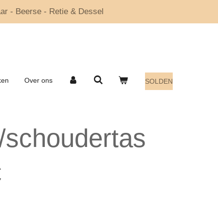
ar - Beerse - Retie & Dessel
ken
Over ons
SOLDEN
/schoudertas
C