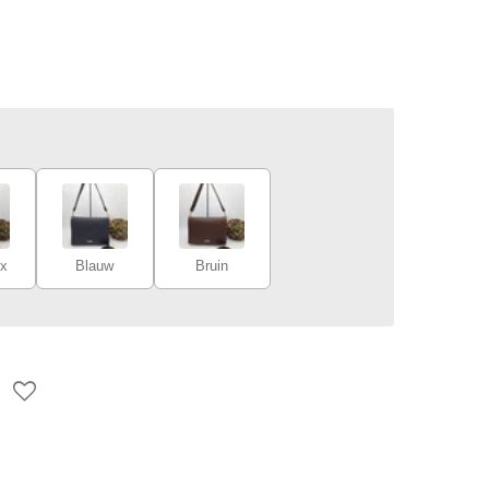
x
Blauw
Bruin