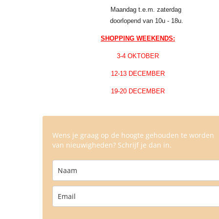
Maandag t.e.m. zaterdag
doorlopend van 10u - 18u.
SHOPPING WEEKENDS:
3-4 OKTOBER
12-13 DECEMBER
19-20 DECEMBER
Wens je graag op de hoogte gehouden te worden
van nieuwigheden? Schrijf je dan in.