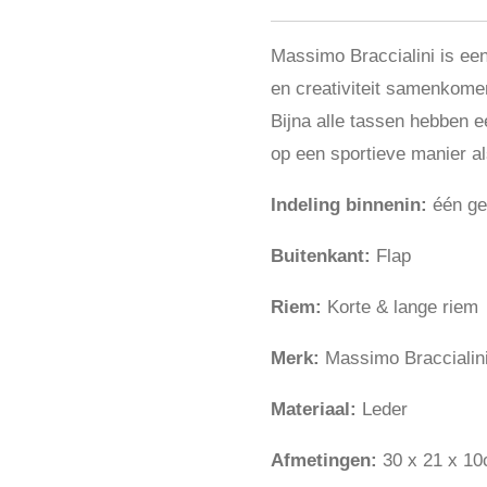
Massimo Braccialini is een
en creativiteit samenkome
Bijna alle tassen hebben e
op een sportieve manier a
Indeling binnenin:
één geh
Buitenkant:
Flap
Riem:
Korte & lange riem
Merk:
Massimo Braccialini 
Materiaal:
Leder
Afmetingen:
30 x 21 x 1