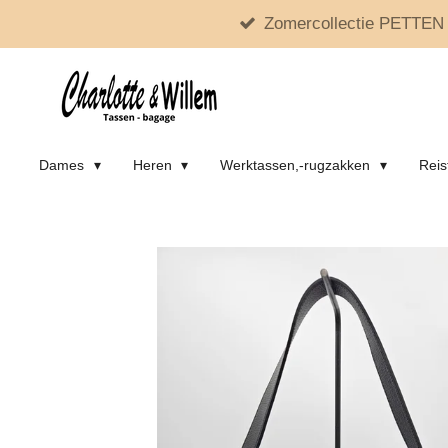
Zomercollectie PETTEN 
Ga
direct
naar
de
hoofdinhoud
Dames
Heren
Werktassen,-rugzakken
Reis