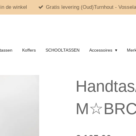
in de winkel
Gratis levering (Oud)Turnhout - Vossela
tassen
Koffers
SCHOOLTASSEN
Accessoires
Mer
Handtas
M☆BR