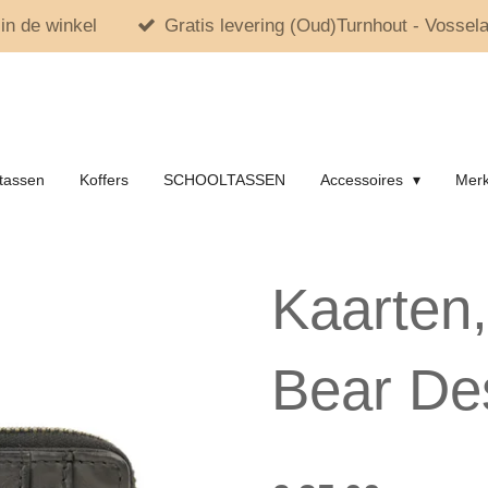
in de winkel
Gratis levering (Oud)Turnhout - Vossela
tassen
Koffers
SCHOOLTASSEN
Accessoires
Mer
Kaarten,
Bear De