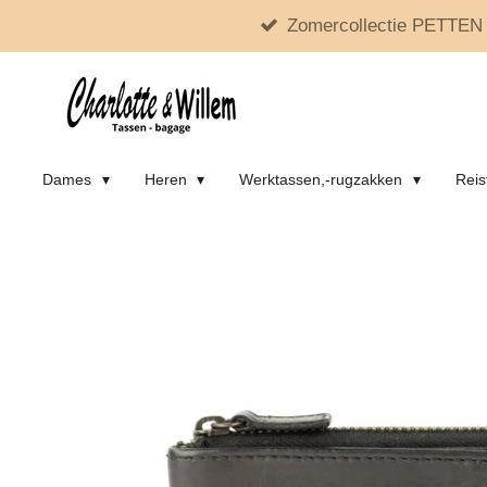
Zomercollectie PETTEN 
Ga
direct
naar
de
hoofdinhoud
Dames
Heren
Werktassen,-rugzakken
Reis