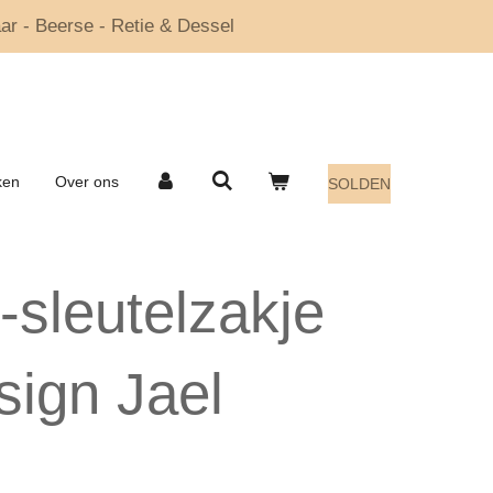
ar - Beerse - Retie & Dessel
ken
Over ons
SOLDEN
-sleutelzakje
sign Jael