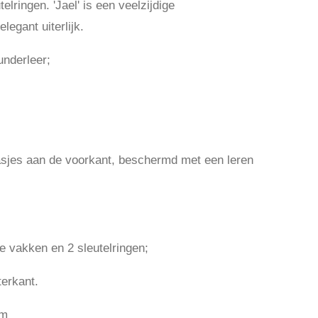
elringen. 'Jael' is een veelzijdige
legant uiterlijk.
nderleer;
sjes aan de voorkant, beschermd met een leren
e vakken en 2 sleutelringen;
terkant.
cm