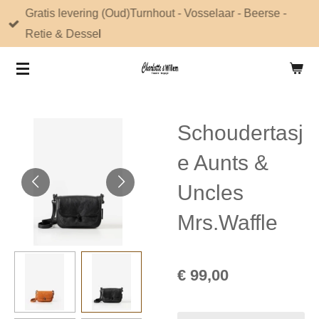
Gratis levering (Oud)Turnhout - Vosselaar - Beerse -
Ga
Retie & Dessel
direct
naar
de
hoofdinhoud
Schoudertasj
e Aunts &
Uncles
Mrs.Waffle
€ 99,00