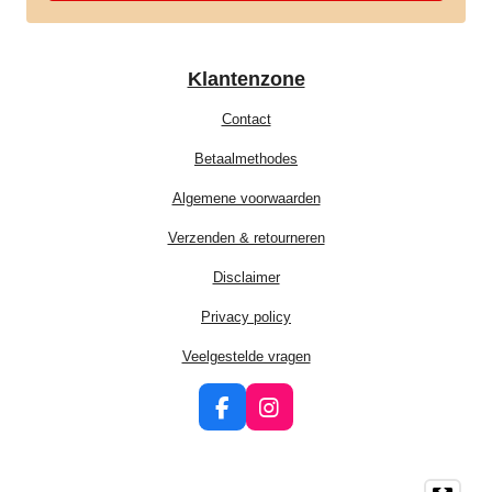
Klantenzone
Contact
Betaalmethodes
Algemene voorwaarden
Verzenden & retourneren
Disclaimer
Privacy policy
Veelgestelde vragen
F
I
a
n
c
s
e
t