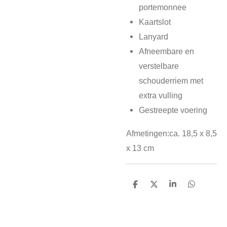
portemonnee
Kaartslot
Lanyard
Afneembare en
verstelbare
schouderriem met
extra vulling
Gestreepte voering
Afmetingen:ca. 18,5 x 8,5
x 13 cm
D
D
S
D
e
e
h
e
l
e
a
l
e
l
r
e
n
e
n