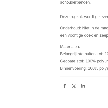
schouderbanden.
Deze rugzak wordt geleve
Onderhoud: Niet in de ma
een vochtige doek en zeep
Materialen:
Belangrijkste buitenstof: 
Gecoate stof: 100% polyu
Binnenvoering: 100% poly
D
D
S
e
e
h
l
e
a
e
l
r
n
e