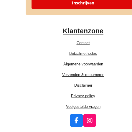
Inschrijven
Klantenzone
Contact
Betaalmethodes
Algemene voorwaarden
Verzenden & retourneren
Disclaimer
Privacy policy
Veelgestelde vragen
F
I
a
n