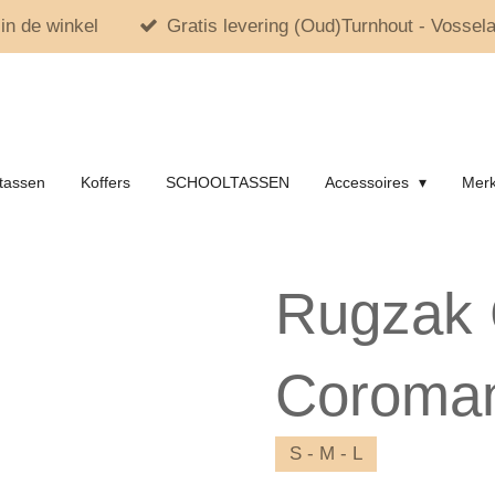
in de winkel
Gratis levering (Oud)Turnhout - Vossela
tassen
Koffers
SCHOOLTASSEN
Accessoires
Mer
Rugzak 
Coroman
S - M - L