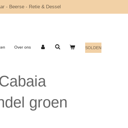
ar - Beerse - Retie & Dessel
ken
Over ons
SOLDEN
Cabaia
del groen