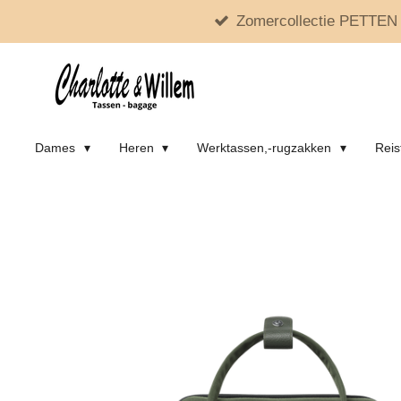
Zomercollectie PETTEN 
Ga
direct
naar
de
hoofdinhoud
Dames
Heren
Werktassen,-rugzakken
Reis