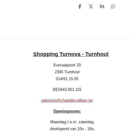
D
D
S
D
e
e
h
e
l
e
a
l
e
l
r
e
n
e
n
Shopping Turnova -
Turnhout
Kursaalpoort 20
2300 Turnhout
014/61.15.05
BE0443.851.115
webshop@charlotte-willem.be
Openingsuren:
Maandag t.e.m. zaterdag
doorlopend van 10u - 18u.