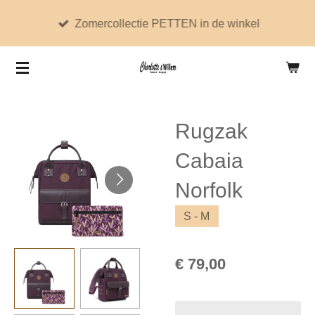
Ga
Zomercollectie PETTEN in de winkel
direct
naar
de
hoofdinhoud
Rugzak
Cabaia
Norfolk
S - M
€ 79,00