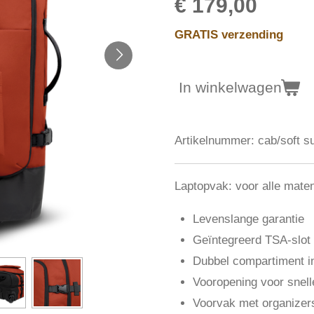
€ 179,00
GRATIS verzending
In winkelwagen
Artikelnummer:
cab/soft s
Laptopvak:
voor
alle mate
Levenslange garantie
Geïntegreerd TSA-slot 
Dubbel compartiment in
Vooropening voor snelle
Voorvak met organizer