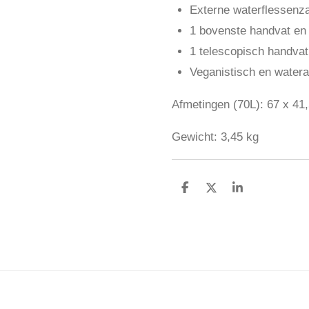
Externe waterflessenz
1 bovenste handvat en 
1 telescopisch handvat
Veganistisch en watera
Afmetingen (70L):
67 x 41
Gewicht:
3,45 kg
D
D
S
e
e
h
l
e
a
e
l
r
n
e