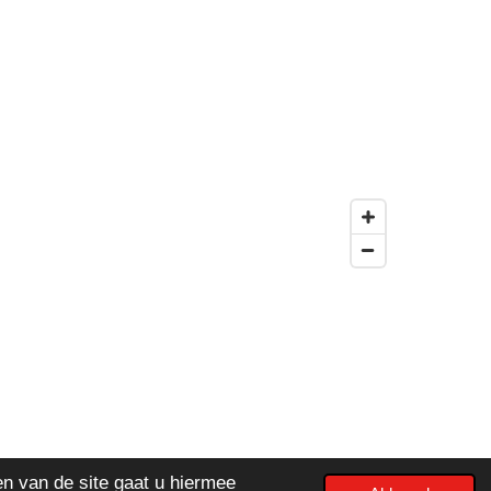
Powered by
JouwWeb
en van de site gaat u hiermee