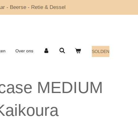
ar - Beerse - Retie & Dessel
ken
Over ons
SOLDEN
itcase MEDIUM
Kaikoura