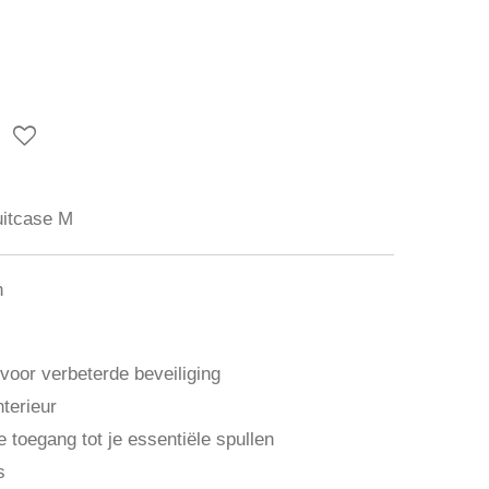
uitcase M
n
voor verbeterde beveiliging
terieur
 toegang tot je essentiële spullen
s