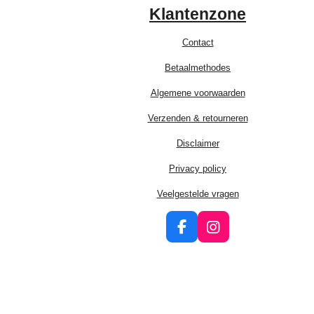
Klantenzone
Contact
Betaalmethodes
Algemene voorwaarden
Verzenden & retourneren
Disclaimer
Privacy policy
Veelgestelde vragen
F
I
a
n
c
s
e
t
b
a
o
g