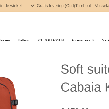
in de winkel
Gratis levering (Oud)Turnhout - Vossela
tassen
Koffers
SCHOOLTASSEN
Accessoires
Mer
Soft su
Cabaia 