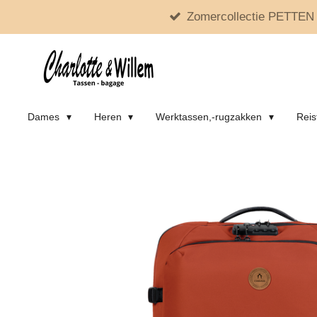
Zomercollectie PETTEN 
Ga
direct
naar
de
hoofdinhoud
Dames
Heren
Werktassen,-rugzakken
Reis