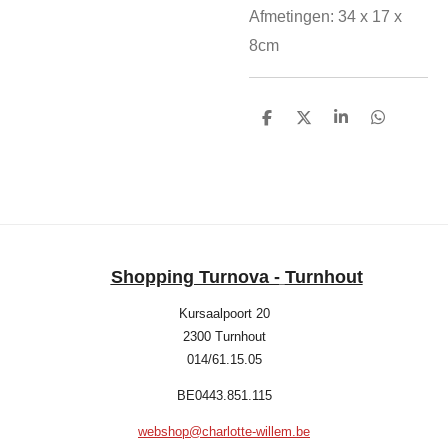
Afmetingen: 34 x 17 x
8cm
D
D
S
D
e
e
h
e
l
e
a
l
e
l
r
e
n
e
n
Shopping Turnova -
Turnhout
Kursaalpoort 20
2300 Turnhout
014/61.15.05
BE0443.851.115
webshop@charlotte-willem.be