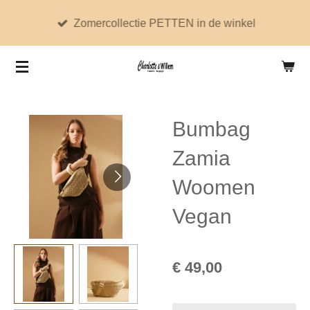
Ga
Zomercollectie PETTEN in de winkel
direct
naar
de
hoofdinhoud
Bumbag
Zamia
Woomen
Vegan
€ 49,00