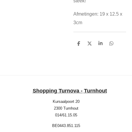
steek!
Afmetingen: 19 x 12.5 x
3cm
D
D
S
D
e
e
h
e
l
e
a
l
e
l
r
e
n
e
n
Shopping Turnova -
Turnhout
Kursaalpoort 20
2300 Turnhout
014/61.15.05
BE0443.851.115