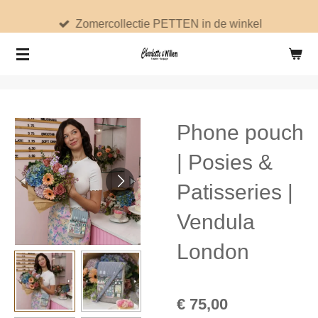
Ga
Zomercollectie PETTEN in de winkel
direct
naar
de
hoofdinhoud
Phone pouch
| Posies &
Patisseries |
Vendula
London
€ 75,00