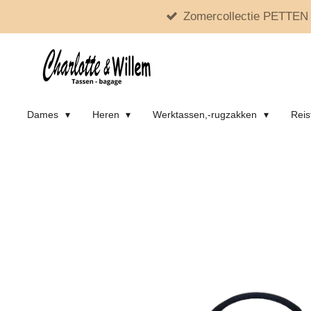
Zomercollectie PETTEN 
Ga
direct
naar
de
hoofdinhoud
Dames
Heren
Werktassen,-rugzakken
Reis