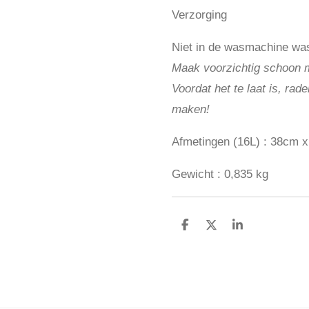
Verzorging
Niet in de wasmachine wa
Maak voorzichtig schoon 
Voordat het te laat is, ra
maken!
Afmetingen (16L) :
38cm x
Gewicht :
0,835 kg
D
D
S
e
e
h
l
e
a
e
l
r
n
e