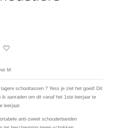
ver M
agere schooltassen ? Yess je ziet het goed! Dit
 ik aanraden om dit vanaf het 1ste leerjaar te
 leerjaar.
rtabele anti-zweet schouderbanden
 ter bescherming tegen schokken