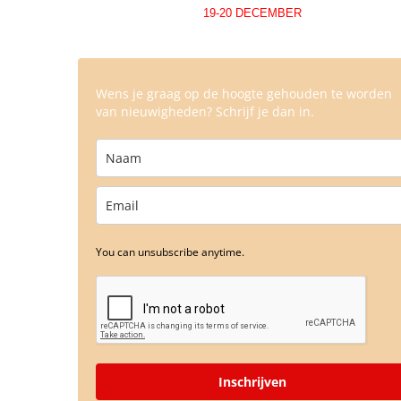
19-20 DECEMBER
Wens je graag op de hoogte gehouden te worden
van nieuwigheden? Schrijf je dan in.
You can unsubscribe anytime.
Inschrijven