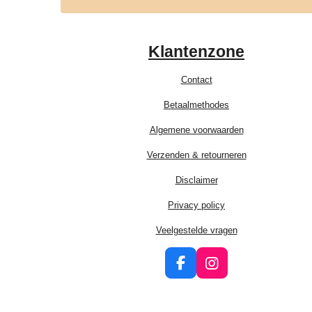
Klantenzone
Contact
Betaalmethodes
Algemene voorwaarden
Verzenden & retourneren
Disclaimer
Privacy policy
Veelgestelde vragen
F
I
a
n
c
s
e
t