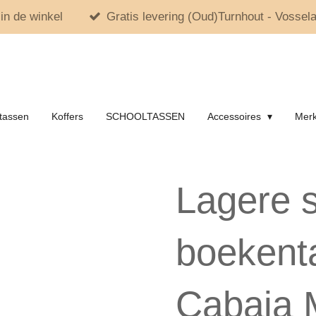
in de winkel
Gratis levering (Oud)Turnhout - Vossela
tassen
Koffers
SCHOOLTASSEN
Accessoires
Mer
Lagere 
boekent
Cabaia 