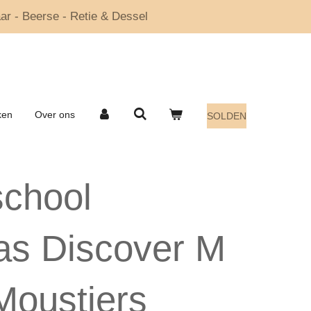
ar - Beerse - Retie & Dessel
ken
Over ons
SOLDEN
school
as Discover M
Moustiers