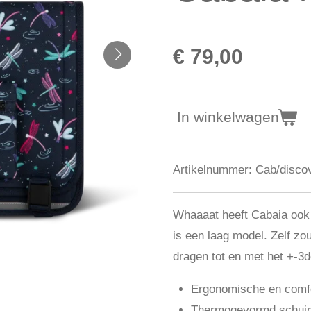
€ 79,00
In winkelwagen
Artikelnummer:
Cab/disco
Whaaaat heeft Cabaia ook l
is een laag model. Zelf zou
dragen tot en met het +-3de
Ergonomische en comfo
Thermogevormd schuim