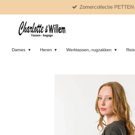
Zomercollectie PETTEN 
Ga
direct
naar
de
hoofdinhoud
Dames
Heren
Werktassen,-rugzakken
Reis