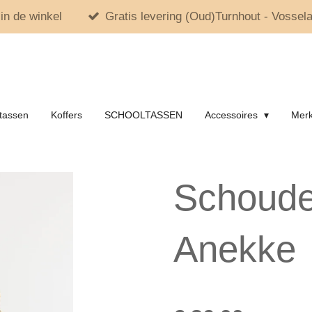
in de winkel
Gratis levering (Oud)Turnhout - Vossela
tassen
Koffers
SCHOOLTASSEN
Accessoires
Mer
Schouder
Anekke