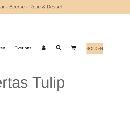
ar - Beerse - Retie & Dessel
ken
Over ons
SOLDEN
tas Tulip