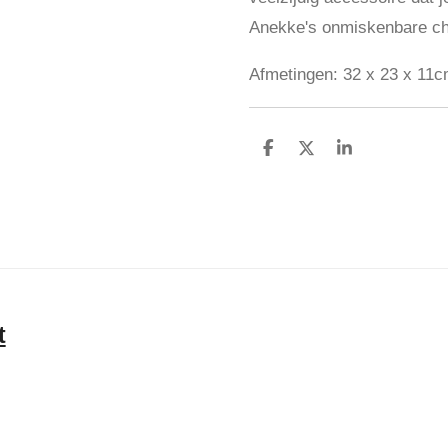
Anekke's onmiskenbare c
Afmetingen: 32 x 23 x 11
D
D
S
e
e
h
l
e
a
e
l
r
n
e
t