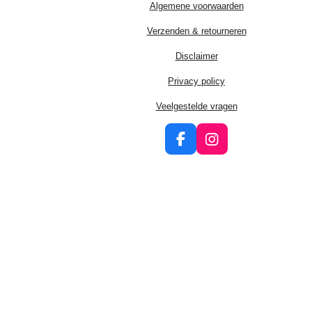
Algemene voorwaarden
Verzenden & retourneren
Disclaimer
Privacy policy
Veelgestelde vragen
F
I
a
n
c
s
e
t
b
a
o
g
o
r
k
a
m